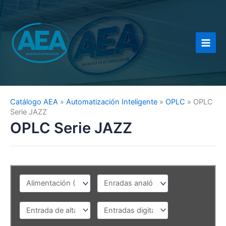
Ir
al
contenido
Catálogo AEA
»
Automatización Inteligente
»
OPLC
»
OPLC
Serie JAZZ
OPLC Serie JAZZ