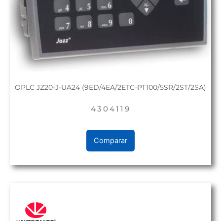
OPLC JZ20-J-UA24 (9ED/4EA/2ETC-PT100/5SR/2ST/2SA)
4304119
Comparar