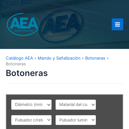
Ir
al
contenido
Catálogo AEA
»
Mando y Señalización
»
Botoneras
»
Botoneras
Botoneras