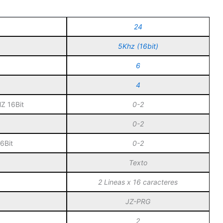
24
5Khz (16bit)
6
4
HZ 16Bit
0-2
0-2
6Bit
0-2
Texto
2 Lineas x 16 caracteres
JZ-PRG
2