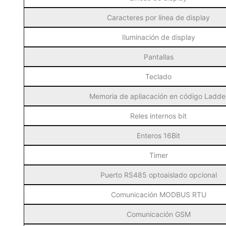
Caracteres por línea de display
Iluminación de display
Pantallas
Teclado
Memoria de apliacación en código Ladde
Reles internos bit
Enteros 16Bit
Timer
Puerto RS485 optoaislado opcional
Comunicación MODBUS RTU
Comunicación GSM