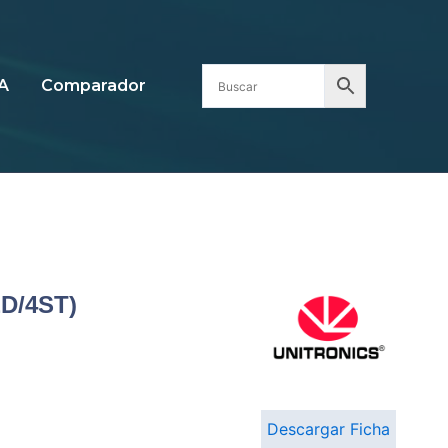
A
Comparador
ED/4ST)
Descargar Ficha