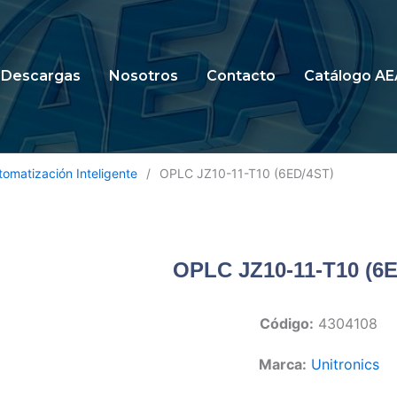
Descargas
Nosotros
Contacto
Catálogo AE
tomatización Inteligente
/
OPLC JZ10-11-T10 (6ED/4ST)
OPLC JZ10-11-T10 (6
Código:
4304108
Marca:
Unitronics