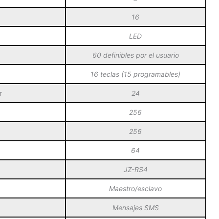
16
LED
60 definibles por el usuario
16 teclas (15 programables)
r
24
256
256
64
JZ-RS4
Maestro/esclavo
Mensajes SMS