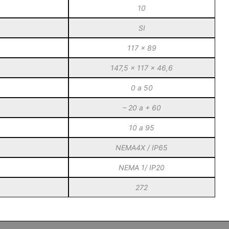
10
SI
117 x 89
147,5 x 117 x 46,6
0 a 50
– 20 a + 60
10 a 95
NEMA4X / IP65
NEMA 1/ IP20
272