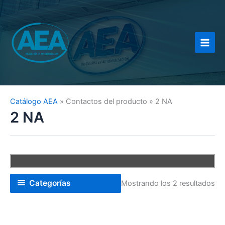
Ir
al
contenido
Catálogo AEA
»
Contactos del producto
»
2 NA
2 NA
Categorías
Mostrando los 2 resultados