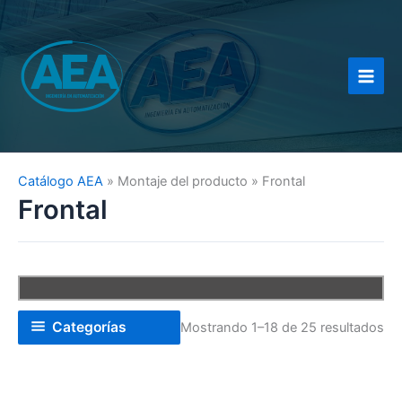
Ir
al
contenido
Catálogo AEA
»
Montaje del producto
»
Frontal
Frontal
Categorías
Mostrando 1–18 de 25 resultados