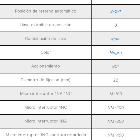
Posición de retorno automático
2-0-1
Llave extraible en posición
0
Combinación de llave
Igual
Color
Negro
Accionamiento
90º
Diametro de fijacion (mm)
22
Micro interruptor 1NA 1NC
M-100
Micro interruptor 1NC
NM-200
Micro interruptor 1NA
NM-300
Micro interruptor 1NC apertura retardada
NM-400