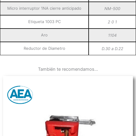
Micro interruptor 1NA cierre anticipado
NM-500
Etiqueta 1003 PC
2 0 1
Aro
1104
Reductor de Diametro
D.30 a D.22
También te recomendamos…