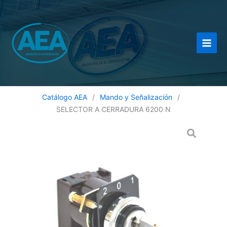
Ir
al
contenido
Catálogo AEA
/
Mando y Señalización
/
SELECTOR A CERRADURA 6200 N