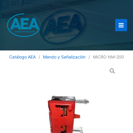
Ir
al
contenido
Catálogo AEA
/
Mando y Señalización
/
MICRO NM-200