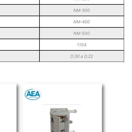
NM-300
a
NM-400
NM-500
1104
D.30 a D.22