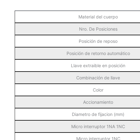
Material del cuerpo
Nro. De Posiciones
Posición de reposo
Posición de retorno automático
Llave extraible en posición
Combinación de llave
Color
Accionamiento
Diametro de fijacion (mm)
Micro interruptor 1NA 1NC
Micro interruptor 1NC