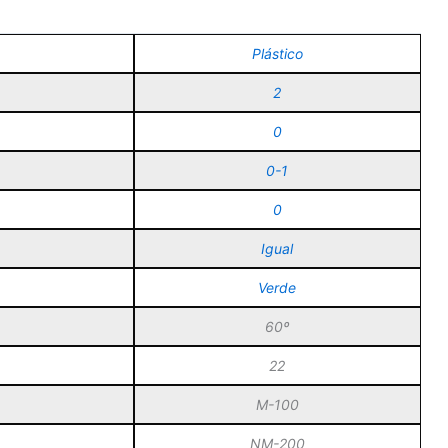
Plástico
2
0
0-1
0
Igual
Verde
60º
22
M-100
NM-200