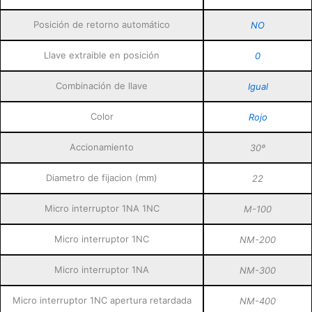
Posición de retorno automático
NO
Llave extraible en posición
0
Combinación de llave
Igual
Color
Rojo
Accionamiento
30º
Diametro de fijacion (mm)
22
Micro interruptor 1NA 1NC
M-100
Micro interruptor 1NC
NM-200
Micro interruptor 1NA
NM-300
Micro interruptor 1NC apertura retardada
NM-400