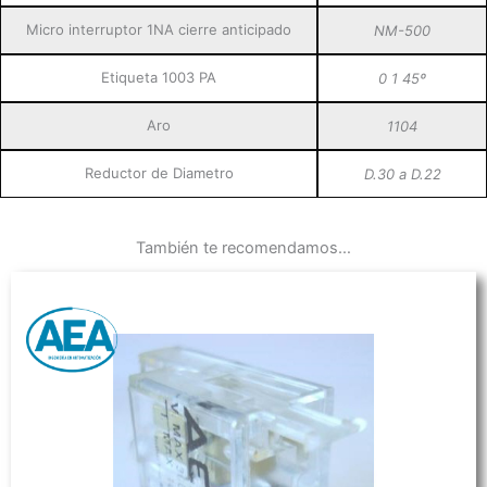
Micro interruptor 1NA cierre anticipado
NM-500
Etiqueta 1003 PA
0 1 45º
Aro
1104
Reductor de Diametro
D.30 a D.22
También te recomendamos…