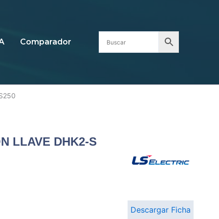
A
Comparador
S250
N LLAVE DHK2-S
Descargar Ficha