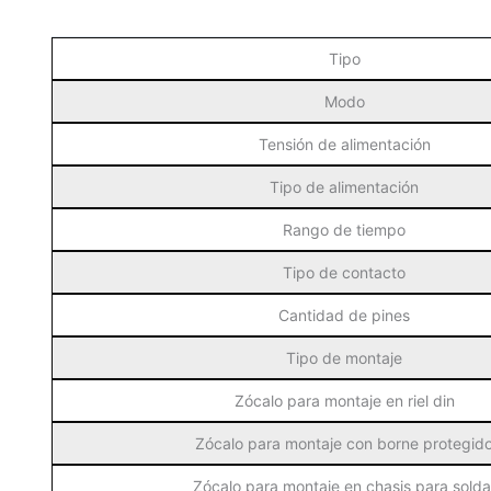
Tipo
Modo
Tensión de alimentación
Tipo de alimentación
Rango de tiempo
Tipo de contacto
Cantidad de pines
Tipo de montaje
Zócalo para montaje en riel din
Zócalo para montaje con borne protegid
Zócalo para montaje en chasis para solda