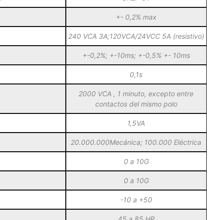
+- 0,2% max
240 VCA 3A;120VCA/24VCC 5A (resistivo)
+-0,2%; +-10ms; +-0,5% +- 10ms
0,1s
2000 VCA , 1 minuto, excepto entre
contactos del mismo polo
1,5VA
20.000.000Mecánica; 100.000 Eléctrica
0 a 10G
0 a 10G
-10 a +50
45 a 85 HR