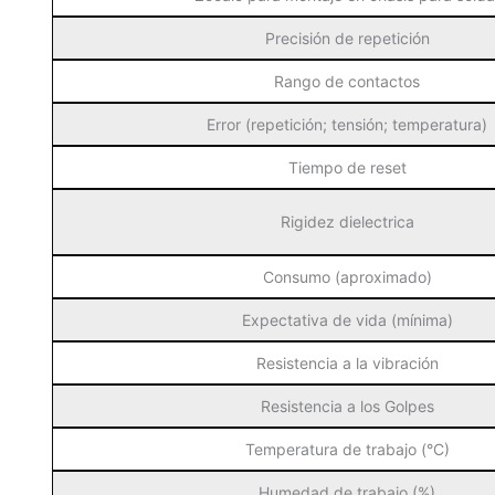
Precisión de repetición
Rango de contactos
Error (repetición; tensión; temperatura)
Tiempo de reset
Rigidez dielectrica
Consumo (aproximado)
Expectativa de vida (mínima)
Resistencia a la vibración
Resistencia a los Golpes
Temperatura de trabajo (°C)
Humedad de trabajo (%)