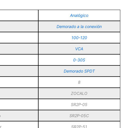
Analógico
Demorado a la conexión
100-120
VCA
0-30S
Demorado SPDT
8
ZOCALO
SR2P-05
o
SR2P-05C
r
SR2P-51