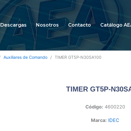
Descargas
Nosotros
Contacto
Catálogo AE
/
Auxiliares de Comando
/
TIMER GT5P-N30SA100
TIMER GT5P-N30S
Código:
4600220
Marca:
IDEC