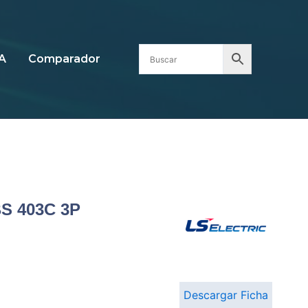
A
Comparador
S 403C 3P
Descargar Ficha