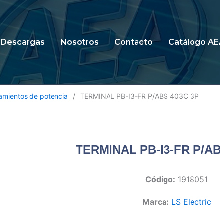
Descargas
Nosotros
Contacto
Catálogo AE
amientos de potencia
/
TERMINAL PB-I3-FR P/ABS 403C 3P
TERMINAL PB-I3-FR P/AB
Código:
1918051
Marca:
LS Electric