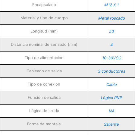
Encapsulado
M12 X 1
Material y tipo de cuerpo
Metal roscado
Longitud (mm)
50
Distancia nominal de sensado (mm)
4
Tipo de alimentación
10-30VCC
Cableado de salida
3 conductores
Tipo de conexión
Cable
Función de salida
Lógica PNP
Lógica de salida
NA
Forma de montaje
Saliente