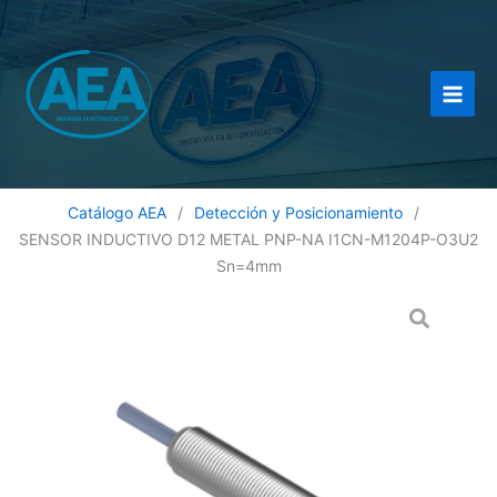
Ir
al
contenido
Catálogo AEA
/
Detección y Posicionamiento
/
SENSOR INDUCTIVO D12 METAL PNP-NA I1CN-M1204P-O3U2
Sn=4mm