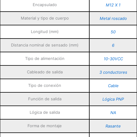
Encapsulado
M12 X 1
Material y tipo de cuerpo
Metal roscado
Longitud (mm)
50
Distancia nominal de sensado (mm)
6
Tipo de alimentación
10-30VCC
Cableado de salida
3 conductores
Tipo de conexión
Cable
Función de salida
Lógica PNP
Lógica de salida
NA
Forma de montaje
Rasante