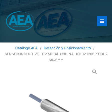
Ir
al
contenido
Catálogo AEA
/
Detección y Posicionamiento
/
SENSOR INDUCTIVO D12 METAL PNP-NA I1CF-M1206P-O3U2
Sn=6mm