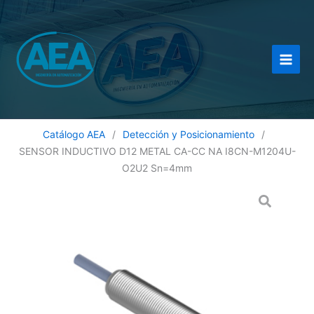
Ir
al
contenido
Catálogo AEA
/
Detección y Posicionamiento
/
SENSOR INDUCTIVO D12 METAL CA-CC NA I8CN-M1204U-
O2U2 Sn=4mm