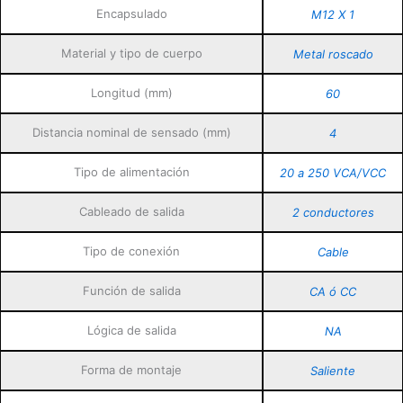
Encapsulado
M12 X 1
Material y tipo de cuerpo
Metal roscado
Longitud (mm)
60
Distancia nominal de sensado (mm)
4
Tipo de alimentación
20 a 250 VCA/VCC
Cableado de salida
2 conductores
Tipo de conexión
Cable
Función de salida
CA ó CC
Lógica de salida
NA
Forma de montaje
Saliente