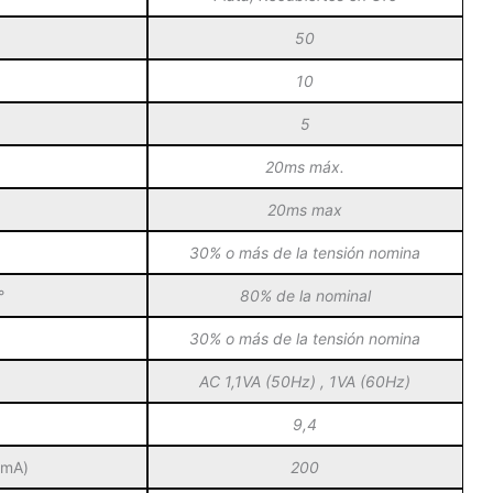
50
10
5
20ms máx.
20ms max
30% o más de la tensión nomina
°
80% de la nominal
30% o más de la tensión nomina
AC 1,1VA (50Hz) , 1VA (60Hz)
9,4
(mA)
200