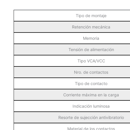
Tipo de montaje
Retención mecánica
Memoria
Tensión de alimentación
Tipo VCA/VCC
Nro. de contactos
Tipo de contacto
Corriente máxima en la carga
Indicación luminosa
Resorte de sujección antivibratorio
Material de los contactos