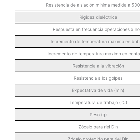
Resistencia de aislación mínima medida a 50
Rigidez dieléctrica
Respuesta en frecuencia operaciones x ho
Incremento de temperatura máximo en bob
Incremento de temperatura máximo en conta
Resistencia a la vibración
Resistencia a los golpes
Expectativa de vida (min)
Temperatura de trabajo (°C)
Peso (g)
Zócalo para riel Din
Zócalo protegido para riel Din