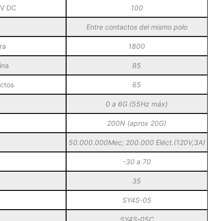
0V DC
100
Entre contactos del mismo polo
ra
1800
ina
85
ctos
65
0 a 6G (55Hz máx)
200N (aprox 20G)
50.000.000Mec; 200.000 Eléct.(120V,3A)
-30 a 70
35
SY4S-05
SY4S-05C