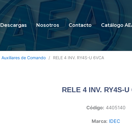
Descargas
Nosotros
Contacto
Catálogo AE
Auxiliares de Comando
/
RELE 4 INV. RY4S-U 6VCA
RELE 4 INV. RY4S-U
Código:
4405140
Marca:
IDEC