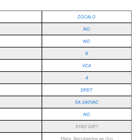
ZOCALO
NO
NO
6
VCA
4
DPDT
5A 240VAC
NO
SY4S-02F1
Plata, Recubiertos en Oro