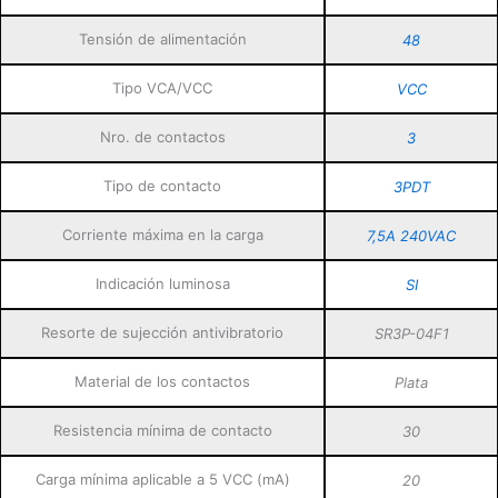
Tensión de alimentación
48
Tipo VCA/VCC
VCC
Nro. de contactos
3
Tipo de contacto
3PDT
Corriente máxima en la carga
7,5A 240VAC
Indicación luminosa
SI
Resorte de sujección antivibratorio
SR3P-04F1
Material de los contactos
Plata
Resistencia mínima de contacto
30
Carga mínima aplicable a 5 VCC (mA)
20