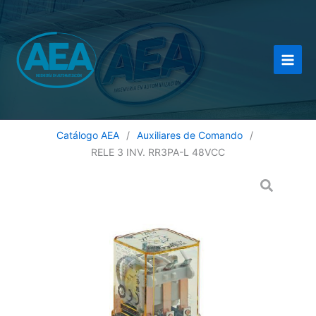
Ir
al
contenido
Catálogo AEA
/
Auxiliares de Comando
/
RELE 3 INV. RR3PA-L 48VCC