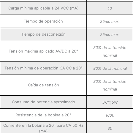
Carga mínima aplicable a 24 VCC (mA)
10
Tiempo de operación
25ms máx.
Tiempo de desconexión
25ms max.
30% de la tensión
Tensión máxima aplicado AV/DC a 20°
nominal
Tensión mínima de operación CA CC a 20°
80% de la nominal
30% de la tensión
Caída de tensión
nominal
Consumo de potencia aproximado
DC:1,5W
Resistencia de la bobina a 20°
1600
Corriente en la bobina a 20° para CA 50 Hz
30
(mA)