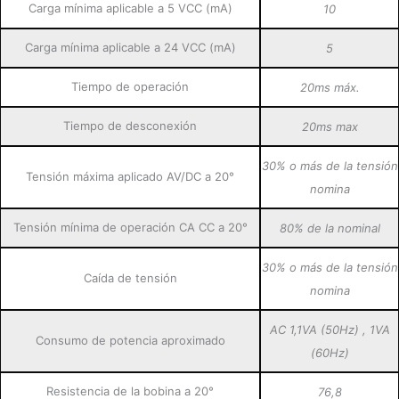
Carga mínima aplicable a 5 VCC (mA)
10
Carga mínima aplicable a 24 VCC (mA)
5
Tiempo de operación
20ms máx.
Tiempo de desconexión
20ms max
30% o más de la tensión
Tensión máxima aplicado AV/DC a 20°
nomina
Tensión mínima de operación CA CC a 20°
80% de la nominal
30% o más de la tensión
Caída de tensión
nomina
AC 1,1VA (50Hz) , 1VA
Consumo de potencia aproximado
(60Hz)
Resistencia de la bobina a 20°
76,8