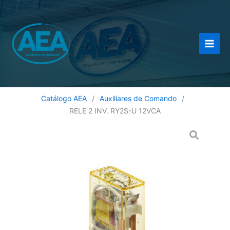
Ir
al
contenido
Catálogo AEA
/
Auxiliares de Comando
/
RELE 2 INV. RY2S-U 12VCA