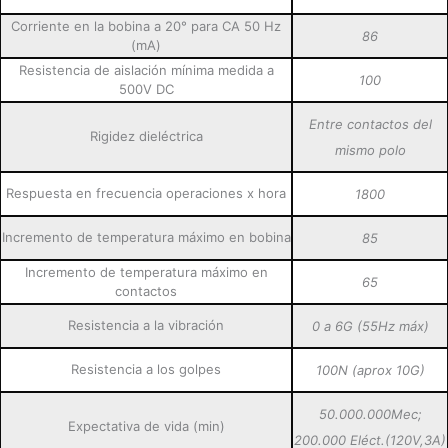
Corriente en la bobina a 20° para CA 50 Hz
86
(mA)
Resistencia de aislación mínima medida a
100
500V DC
Entre contactos del
Rigidez dieléctrica
mismo polo
Respuesta en frecuencia operaciones x hora
1800
Incremento de temperatura máximo en bobina
85
Incremento de temperatura máximo en
65
contactos
Resistencia a la vibración
0 a 6G (55Hz máx)
Resistencia a los golpes
100N (aprox 10G)
50.000.000Mec;
Expectativa de vida (min)
200.000 Eléct.(120V,3A)