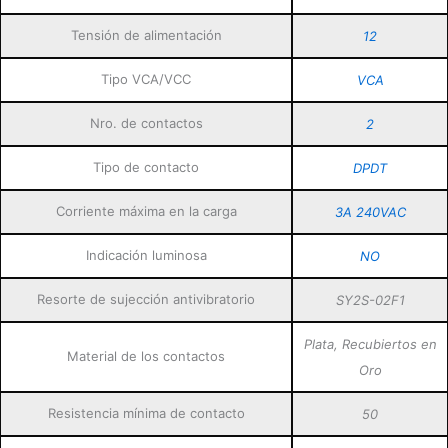
Tensión de alimentación
12
Tipo VCA/VCC
VCA
Nro. de contactos
2
Tipo de contacto
DPDT
Corriente máxima en la carga
3A 240VAC
Indicación luminosa
NO
Resorte de sujección antivibratorio
SY2S-02F1
Plata, Recubiertos en
Material de los contactos
Oro
Resistencia mínima de contacto
50