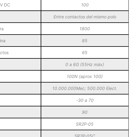
0V DC
100
Entre contactos del mismo polo
ra
1800
ina
85
ctos
65
0 a 6G (55Hz máx)
100N (aprox 10G)
10.000.000Mec; 500.000 Elect.
-30 a 70
90
SR2P-05
SR2P-05C