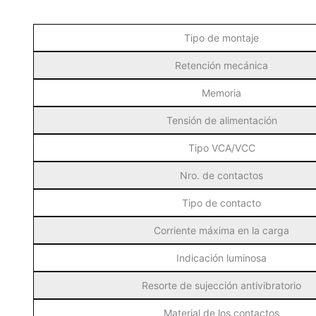
Tipo de montaje
Retención mecánica
Memoria
Tensión de alimentación
Tipo VCA/VCC
Nro. de contactos
Tipo de contacto
Corriente máxima en la carga
Indicación luminosa
Resorte de sujección antivibratorio
Material de los contactos