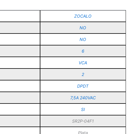
ZOCALO
NO
NO
6
VCA
2
DPDT
7,5A 240VAC
SI
SR2P-04F1
Plata