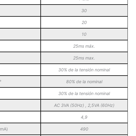
30
20
10
25ms máx.
25ms max.
30% de la tensión nominal
°
80% de la nominal
30% de la tensión nominal
AC 3VA (50Hz) , 2,5VA (60Hz)
4,9
(mA)
490