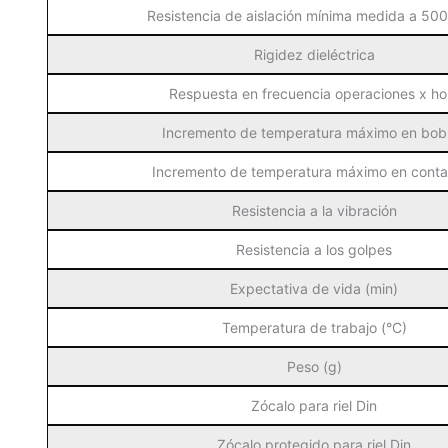
Resistencia de aislación mínima medida a 50
Rigidez dieléctrica
Respuesta en frecuencia operaciones x ho
Incremento de temperatura máximo en bob
Incremento de temperatura máximo en conta
Resistencia a la vibración
Resistencia a los golpes
Expectativa de vida (min)
Temperatura de trabajo (°C)
Peso (g)
Zócalo para riel Din
Zócalo protegido para riel Din