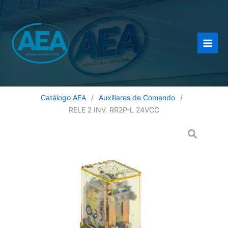
Ir
al
contenido
Catálogo AEA
/
Auxiliares de Comando
/
RELE 2 INV. RR2P-L 24VCC