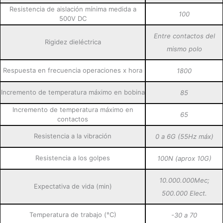
Resistencia de aislación mínima medida a
100
500V DC
Entre contactos del
Rigidez dieléctrica
mismo polo
Respuesta en frecuencia operaciones x hora
1800
Incremento de temperatura máximo en bobina
85
Incremento de temperatura máximo en
65
contactos
Resistencia a la vibración
0 a 6G (55Hz máx)
Resistencia a los golpes
100N (aprox 10G)
10.000.000Mec;
Expectativa de vida (min)
500.000 Elect.
Temperatura de trabajo (°C)
-30 a 70