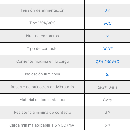
Tensión de alimentación
24
Tipo VCA/VCC
VCC
Nro. de contactos
2
Tipo de contacto
DPDT
Corriente máxima en la carga
7,5A 240VAC
Indicación luminosa
SI
Resorte de sujección antivibratorio
SR2P-04F1
Material de los contactos
Plata
Resistencia mínima de contacto
30
Carga mínima aplicable a 5 VCC (mA)
20