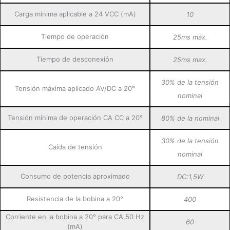
Carga mínima aplicable a 24 VCC (mA)
10
Tiempo de operación
25ms máx.
Tiempo de desconexión
25ms max.
30% de la tensión
Tensión máxima aplicado AV/DC a 20°
nominal
Tensión mínima de operación CA CC a 20°
80% de la nominal
30% de la tensión
Caída de tensión
nominal
Consumo de potencia aproximado
DC:1,5W
Resistencia de la bobina a 20°
400
Corriente en la bobina a 20° para CA 50 Hz
60
(mA)