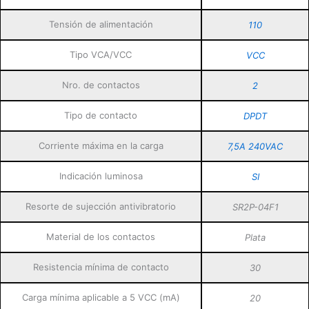
Tensión de alimentación
110
Tipo VCA/VCC
VCC
Nro. de contactos
2
Tipo de contacto
DPDT
Corriente máxima en la carga
7,5A 240VAC
Indicación luminosa
SI
Resorte de sujección antivibratorio
SR2P-04F1
Material de los contactos
Plata
Resistencia mínima de contacto
30
Carga mínima aplicable a 5 VCC (mA)
20