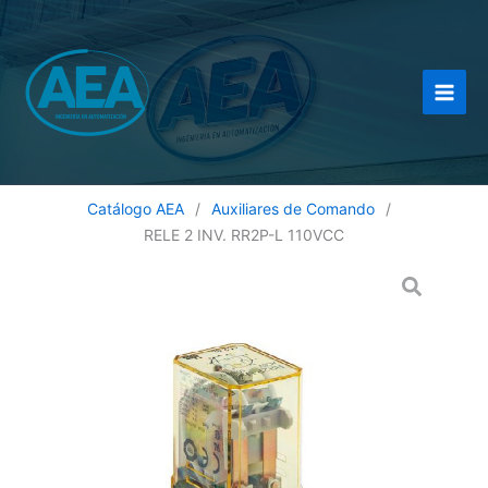
Ir
al
contenido
Catálogo AEA
/
Auxiliares de Comando
/
RELE 2 INV. RR2P-L 110VCC