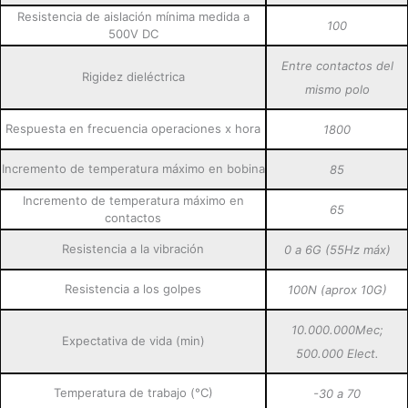
Resistencia de aislación mínima medida a
100
500V DC
Entre contactos del
Rigidez dieléctrica
mismo polo
Respuesta en frecuencia operaciones x hora
1800
Incremento de temperatura máximo en bobina
85
Incremento de temperatura máximo en
65
contactos
Resistencia a la vibración
0 a 6G (55Hz máx)
Resistencia a los golpes
100N (aprox 10G)
10.000.000Mec;
Expectativa de vida (min)
500.000 Elect.
Temperatura de trabajo (°C)
-30 a 70