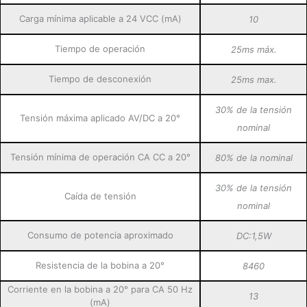
Carga mínima aplicable a 24 VCC (mA)
10
Tiempo de operación
25ms máx.
Tiempo de desconexión
25ms max.
30% de la tensión
Tensión máxima aplicado AV/DC a 20°
nominal
Tensión mínima de operación CA CC a 20°
80% de la nominal
30% de la tensión
Caída de tensión
nominal
Consumo de potencia aproximado
DC:1,5W
Resistencia de la bobina a 20°
8460
Corriente en la bobina a 20° para CA 50 Hz
13
(mA)