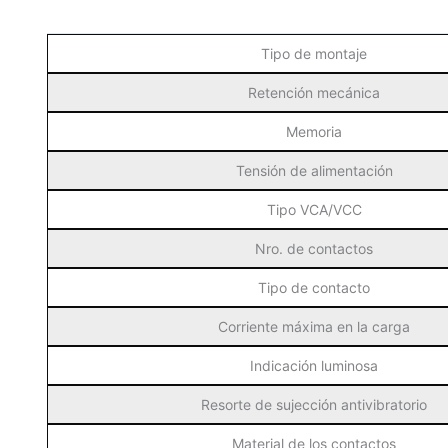
Tipo de montaje
Retención mecánica
Memoria
Tensión de alimentación
Tipo VCA/VCC
Nro. de contactos
Tipo de contacto
Corriente máxima en la carga
Indicación luminosa
Resorte de sujección antivibratorio
Material de los contactos