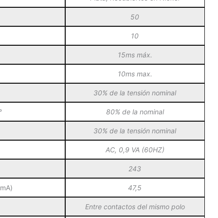
50
10
15ms máx.
10ms max.
30% de la tensión nominal
°
80% de la nominal
30% de la tensión nominal
AC, 0,9 VA (60HZ)
243
(mA)
47,5
Entre contactos del mismo polo