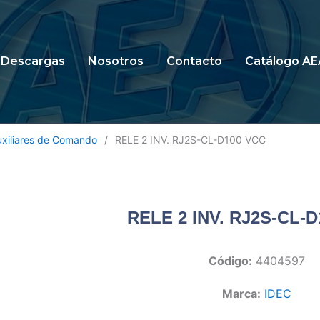
Descargas
Nosotros
Contacto
Catálogo AE
uxiliares de Comando
/
RELE 2 INV. RJ2S-CL-D100 VCC
RELE 2 INV. RJ2S-CL-
Código:
4404597
Marca:
IDEC