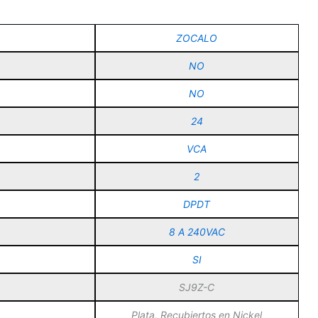
ZOCALO
NO
NO
24
VCA
2
DPDT
8 A 240VAC
SI
SJ9Z-C
Plata, Recubiertos en Nickel