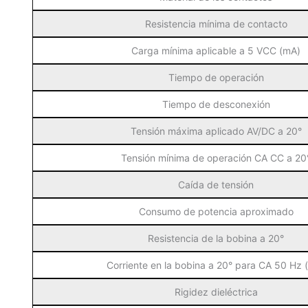
Resistencia mínima de contacto
Carga mínima aplicable a 5 VCC (mA)
Tiempo de operación
Tiempo de desconexión
Tensión máxima aplicado AV/DC a 20°
Tensión mínima de operación CA CC a 20
Caída de tensión
Consumo de potencia aproximado
Resistencia de la bobina a 20°
Corriente en la bobina a 20° para CA 50 Hz 
Rigidez dieléctrica