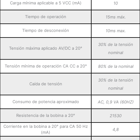
Carga mínima aplicable a 5 VCC (mA)
10
Tiempo de operación
15ms máx.
Tiempo de desconexión
10ms max.
30% de la tensión
Tensión máxima aplicado AV/DC a 20°
nominal
Tensión mínima de operación CA CC a 20°
80% de la nominal
30% de la tensión
Caída de tensión
nominal
Consumo de potencia aproximado
AC, 0,9 VA (60HZ)
Resistencia de la bobina a 20°
21530
Corriente en la bobina a 20° para CA 50 Hz
4,8
(mA)