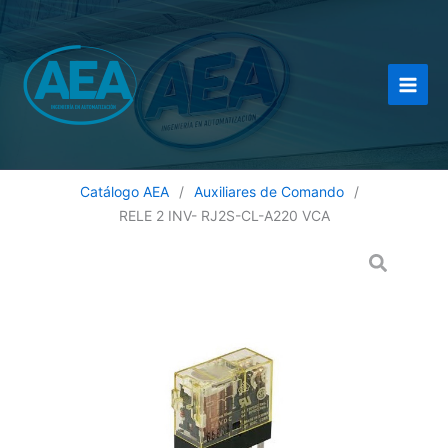
Ir
al
contenido
Catálogo AEA
/
Auxiliares de Comando
/
RELE 2 INV- RJ2S-CL-A220 VCA