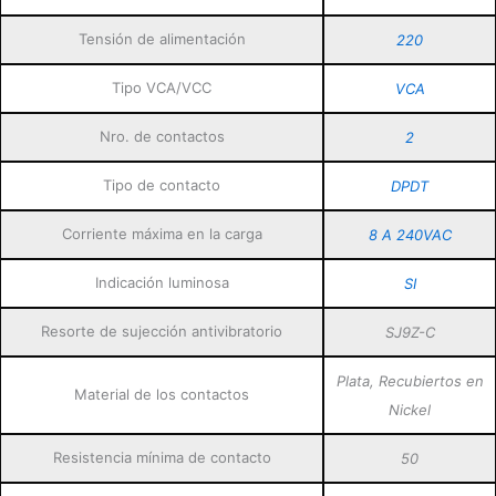
Tensión de alimentación
220
Tipo VCA/VCC
VCA
Nro. de contactos
2
Tipo de contacto
DPDT
Corriente máxima en la carga
8 A 240VAC
Indicación luminosa
SI
Resorte de sujección antivibratorio
SJ9Z-C
Plata, Recubiertos en
Material de los contactos
Nickel
Resistencia mínima de contacto
50