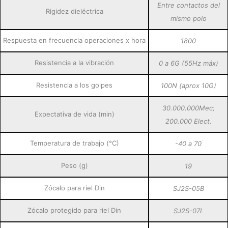
Entre contactos del
Rigidez dieléctrica
mismo polo
Respuesta en frecuencia operaciones x hora
1800
Resistencia a la vibración
0 a 6G (55Hz máx)
Resistencia a los golpes
100N (aprox 10G)
30.000.000Mec;
Expectativa de vida (min)
200.000 Elect.
Temperatura de trabajo (°C)
-40 a 70
Peso (g)
19
Zócalo para riel Din
SJ2S-05B
Zócalo protegido para riel Din
SJ2S-07L