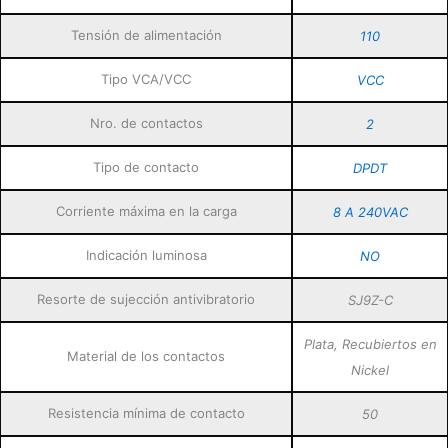
Tensión de alimentación
110
Tipo VCA/VCC
VCC
Nro. de contactos
2
Tipo de contacto
DPDT
Corriente máxima en la carga
8 A 240VAC
Indicación luminosa
NO
Resorte de sujección antivibratorio
SJ9Z-C
Plata, Recubiertos en
Material de los contactos
Nickel
Resistencia mínima de contacto
50