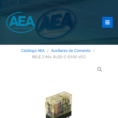
Ir
al
contenido
Catálogo AEA
/
Auxiliares de Comando
/
RELE 2 INV. RJ2S-C-D100 VCC