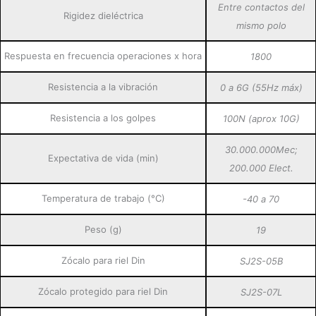
Entre contactos del
Rigidez dieléctrica
mismo polo
Respuesta en frecuencia operaciones x hora
1800
Resistencia a la vibración
0 a 6G (55Hz máx)
Resistencia a los golpes
100N (aprox 10G)
30.000.000Mec;
Expectativa de vida (min)
200.000 Elect.
Temperatura de trabajo (°C)
-40 a 70
Peso (g)
19
Zócalo para riel Din
SJ2S-05B
Zócalo protegido para riel Din
SJ2S-07L