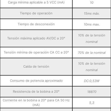
Carga mínima aplicable a 5 VCC (mA)
10
Tiempo de operación
15ms máx.
Tiempo de desconexión
10ms max.
10% de la tensión
Tensión máxima aplicado AV/DC a 20°
nominal
Tensión mínima de operación CA CC a 20°
70% de la nominal
10% de la tensión
Caída de tensión
nominal
Consumo de potencia aproximado
DC:0,53W
Resistencia de la bobina a 20°
18870
Corriente en la bobina a 20° para CA 50 Hz
5,3
(mA)