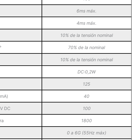
6ms máx.
4ms máx.
10% de la tensión nominal
°
70% de la nominal
10% de la tensión nominal
DC:0,2W
125
(mA)
40
0V DC
100
ra
1800
0 a 6G (55Hz máx)