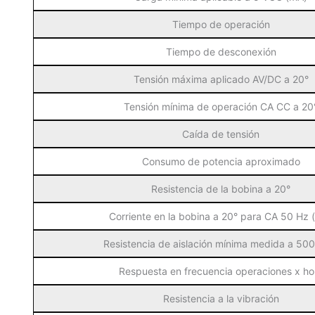
Tiempo de operación
Tiempo de desconexión
Tensión máxima aplicado AV/DC a 20°
Tensión mínima de operación CA CC a 20
Caída de tensión
Consumo de potencia aproximado
Resistencia de la bobina a 20°
Corriente en la bobina a 20° para CA 50 Hz 
Resistencia de aislación mínima medida a 50
Respuesta en frecuencia operaciones x ho
Resistencia a la vibración