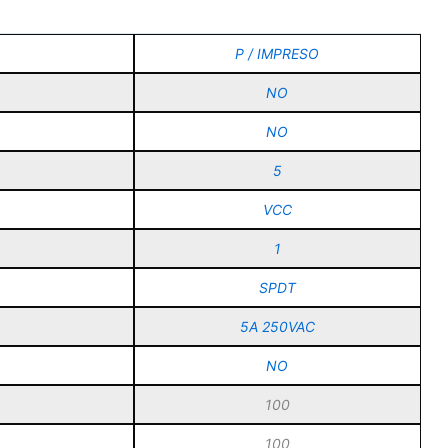
P / IMPRESO
NO
NO
5
VCC
1
SPDT
5A 250VAC
NO
100
100