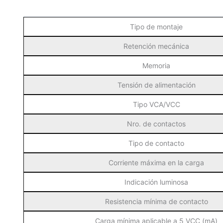
Tipo de montaje
Retención mecánica
Memoria
Tensión de alimentación
Tipo VCA/VCC
Nro. de contactos
Tipo de contacto
Corriente máxima en la carga
Indicación luminosa
Resistencia mínima de contacto
Carga mínima aplicable a 5 VCC (mA)