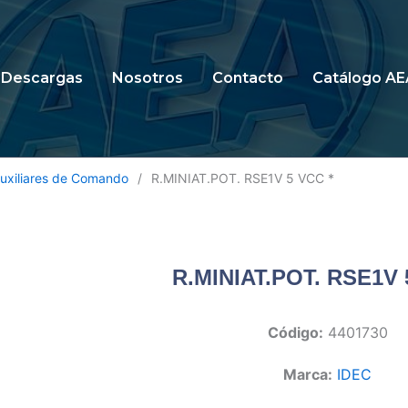
Descargas
Nosotros
Contacto
Catálogo AE
uxiliares de Comando
/
R.MINIAT.POT. RSE1V 5 VCC *
R.MINIAT.POT. RSE1V 
Código:
4401730
Marca:
IDEC