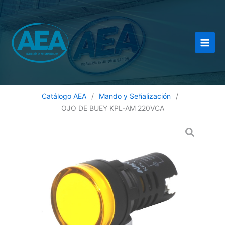
Ir
al
contenido
Catálogo AEA
/
Mando y Señalización
/
OJO DE BUEY KPL-AM 220VCA