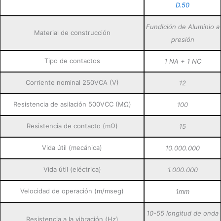
D.50
Fundición de Aluminio a
Material de construcción
presión
Tipo de contactos
1 NA + 1 NC
Corriente nominal 250VCA (V)
12
Resistencia de asilación 500VCC (MΩ)
100
Resistencia de contacto (mΩ)
15
Vida útil (mecánica)
10.000.000
Vida útil (eléctrica)
1.000.000
Velocidad de operación (m/mseg)
1mm
10-55 longitud de onda
Resistencia a la vibración (Hz)