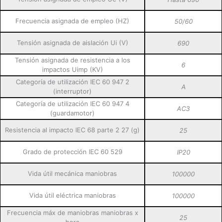
Frecuencia asignada de empleo (HZ)
50/60
Tensión asignada de aislación Ui (V)
690
Tensión asignada de resistencia a los
6
impactos Uimp (KV)
Categoría de utilización IEC 60 947 2
A
(interruptor)
Categoría de utilización IEC 60 947 4
AC3
(guardamotor)
Resistencia al impacto IEC 68 parte 2 27 (g)
25
Grado de protección IEC 60 529
IP20
Vida útil mecánica maniobras
100000
Vida útil eléctrica maniobras
100000
Frecuencia máx de maniobras maniobras x
25