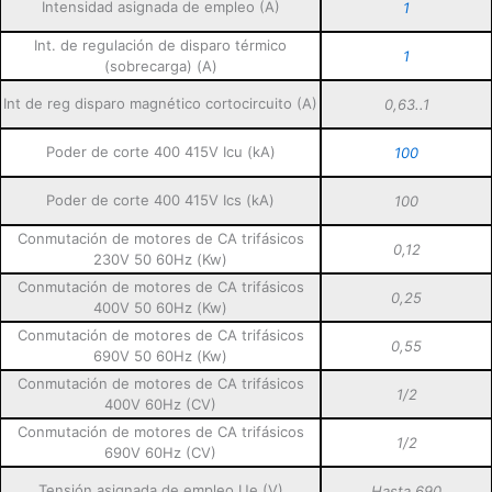
Intensidad asignada de empleo (A)
1
Int. de regulación de disparo térmico
1
(sobrecarga) (A)
Int de reg disparo magnético cortocircuito (A)
0,63..1
Poder de corte 400 415V Icu (kA)
100
Poder de corte 400 415V Ics (kA)
100
Conmutación de motores de CA trifásicos
0,12
230V 50 60Hz (Kw)
Conmutación de motores de CA trifásicos
0,25
400V 50 60Hz (Kw)
Conmutación de motores de CA trifásicos
0,55
690V 50 60Hz (Kw)
Conmutación de motores de CA trifásicos
1/2
400V 60Hz (CV)
Conmutación de motores de CA trifásicos
1/2
690V 60Hz (CV)
Tensión asignada de empleo Ue (V)
Hasta 690