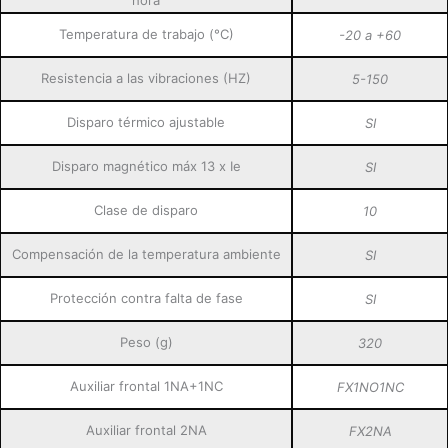
hora
Temperatura de trabajo (°C)
-20 a +60
Resistencia a las vibraciones (HZ)
5-150
Disparo térmico ajustable
SI
Disparo magnético máx 13 x Ie
SI
Clase de disparo
10
Compensación de la temperatura ambiente
SI
Protección contra falta de fase
SI
Peso (g)
320
Auxiliar frontal 1NA+1NC
FX1NO1NC
Auxiliar frontal 2NA
FX2NA