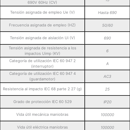
690V 60Hz (CV)
Tensión asignada de empleo Ue (V)
Hasta 690
Frecuencia asignada de empleo (HZ)
50/60
Tensión asignada de aislación Ui (V)
690
Tensión asignada de resistencia a los
6
impactos Uimp (KV)
Categoría de utilización IEC 60 947 2
A
(interruptor)
Categoría de utilización IEC 60 947 4
AC3
(guardamotor)
Resistencia al impacto IEC 68 parte 2 27 (g)
25
Grado de protección IEC 60 529
IP20
Vida útil mecánica maniobras
100000
Vida útil eléctrica maniobras
100000