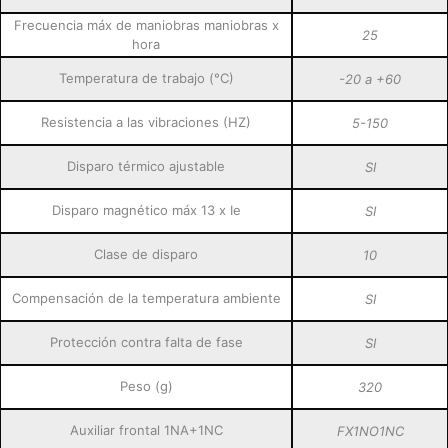
Frecuencia máx de maniobras maniobras x
25
hora
Temperatura de trabajo (°C)
-20 a +60
Resistencia a las vibraciones (HZ)
5-150
Disparo térmico ajustable
SI
Disparo magnético máx 13 x Ie
SI
Clase de disparo
10
Compensación de la temperatura ambiente
SI
Protección contra falta de fase
SI
Peso (g)
320
Auxiliar frontal 1NA+1NC
FX1NO1NC