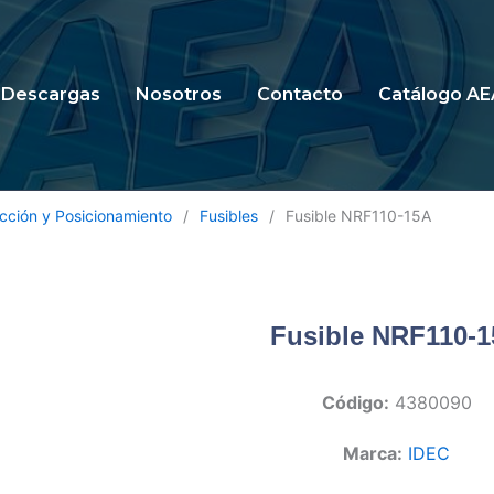
Descargas
Nosotros
Contacto
Catálogo AE
cción y Posicionamiento
/
Fusibles
/
Fusible NRF110-15A
Fusible NRF110-
Código:
4380090
Marca:
IDEC