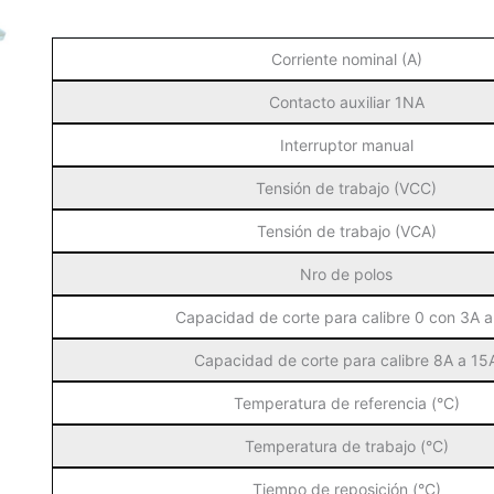
Corriente nominal (A)
Contacto auxiliar 1NA
Interruptor manual
Tensión de trabajo (VCC)
Tensión de trabajo (VCA)
Nro de polos
Capacidad de corte para calibre 0 con 3A 
Capacidad de corte para calibre 8A a 15
Temperatura de referencia (°C)
Temperatura de trabajo (°C)
Tiempo de reposición (°C)