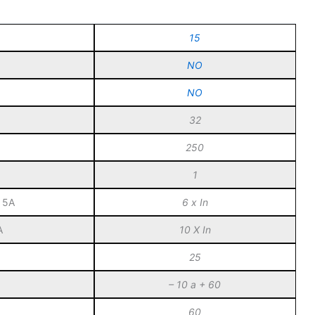
15
NO
NO
32
250
1
a 5A
6 x In
A
10 X In
25
– 10 a + 60
60