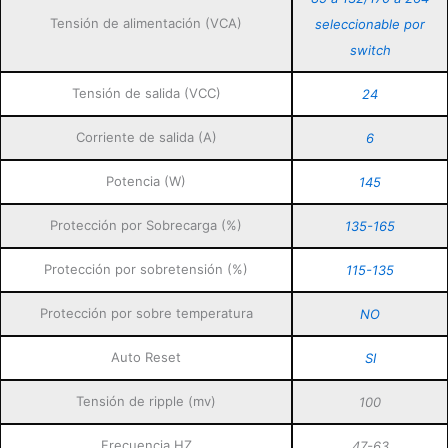
Tensión de alimentación (VCA)
seleccionable por
switch
Tensión de salida (VCC)
24
Corriente de salida (A)
6
Potencia (W)
145
Protección por Sobrecarga (%)
135-165
Protección por sobretensión (%)
115-135
Protección por sobre temperatura
NO
Auto Reset
SI
Tensión de ripple (mv)
100
Frecuencia HZ
47-63