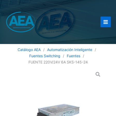
Ir
al
contenido
Catálogo AEA
/
Automatización Inteligente
/
Fuentes Switching
/
Fuentes
/
FUENTE 220V/24V 6A SKS-145-24