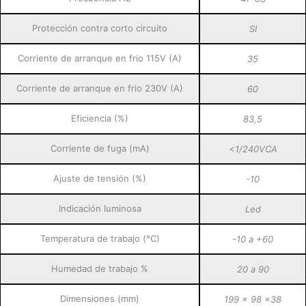
Protección contra corto circuito
SI
Corriente de arranque en frio 115V (A)
35
Corriente de arranque en frio 230V (A)
60
Eficiencia (%)
83,5
Corriente de fuga (mA)
<1/240VCA
Ajuste de tensión (%)
-10
Indicación luminosa
Led
Temperatura de trabajo (°C)
-10 a +60
Humedad de trabajo %
20 a 90
Dimensiones (mm)
199 x 98 x38