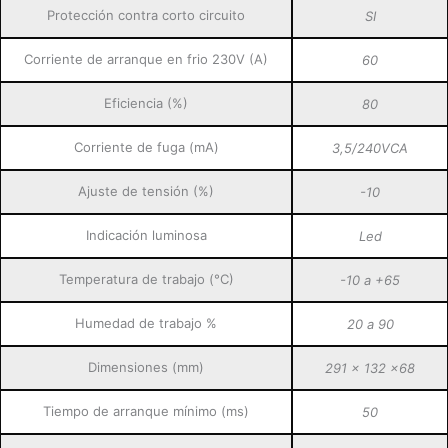
Protección contra corto circuito
SI
Corriente de arranque en frio 230V (A)
60
Eficiencia (%)
80
Corriente de fuga (mA)
3,5/240VCA
Ajuste de tensión (%)
-10
Indicación luminosa
Led
Temperatura de trabajo (°C)
-10 a +65
Humedad de trabajo %
20 a 90
Dimensiones (mm)
291 x 132 x68
Tiempo de arranque mínimo (ms)
50