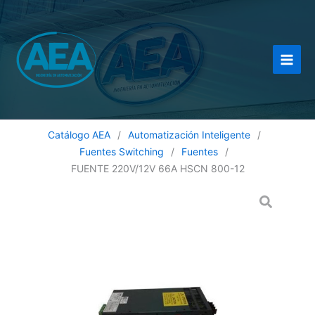
Ir
al
contenido
Catálogo AEA
/
Automatización Inteligente
/
Fuentes Switching
/
Fuentes
/
FUENTE 220V/12V 66A HSCN 800-12