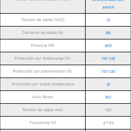
switch
Tensión de salida (VCC)
12
Corriente de salida (A)
66
Potencia (W)
800
Protección por Sobrecarga (%)
110-135
Protección por sobretensión (%)
110-135
Protección por sobre temperatura
SI
Auto Reset
NO
Tensión de ripple (mv)
150
Frecuencia HZ
47-63