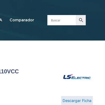
A
Comparador
110VCC
Descargar Ficha