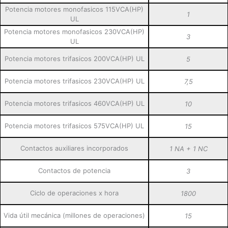
Potencia motores monofasicos 115VCA(HP)
1
UL
Potencia motores monofasicos 230VCA(HP)
3
UL
Potencia motores trifasicos 200VCA(HP) UL
5
Potencia motores trifasicos 230VCA(HP) UL
7,5
Potencia motores trifasicos 460VCA(HP) UL
10
Potencia motores trifasicos 575VCA(HP) UL
15
Contactos auxiliares incorporados
1 NA + 1 NC
Contactos de potencia
3
Ciclo de operaciones x hora
1800
Vida útil mecánica (millones de operaciones)
15