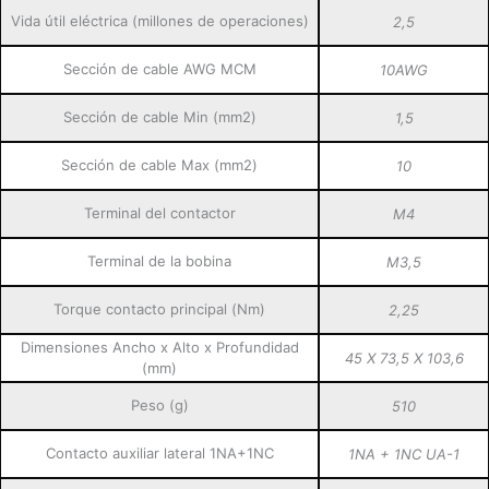
Vida útil eléctrica (millones de operaciones)
2,5
Sección de cable AWG MCM
10AWG
Sección de cable Min (mm2)
1,5
Sección de cable Max (mm2)
10
Terminal del contactor
M4
Terminal de la bobina
M3,5
Torque contacto principal (Nm)
2,25
Dimensiones Ancho x Alto x Profundidad
45 X 73,5 X 103,6
(mm)
Peso (g)
510
Contacto auxiliar lateral 1NA+1NC
1NA + 1NC UA-1