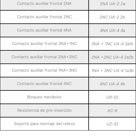
Contacto auxiliar frontal 2NA
2NA UA-2 2a
Contacto auxiliar frontal 2NC
2NC UA-2 2b
Contacto auxiliar frontal 4NA
4NA UA-4 4a
Contacto auxiliar frontal 3NA+1NC
3NA + 1NC UA-4 3a1b
Contacto auxiliar frontal 2NA+2NC
2NA +2NC UA-4 2a2b
Contacto auxiliar frontal 1NA+3NC
1NA + 3NC UA-4 1a3b
Contacto auxiliar frontal 4NC
4NC UA-4 4b
Bloqueo mecánico
UR-02
Resistencia de pre-inserción
AC-9
Soporte para montaje del relevo
UZ-32