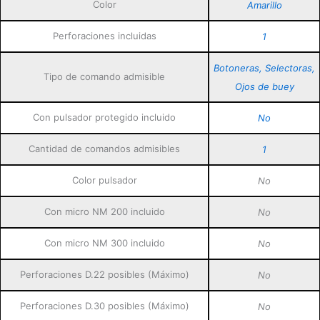
Color
Amarillo
Perforaciones incluidas
1
Botoneras, Selectoras,
Tipo de comando admisible
Ojos de buey
Con pulsador protegido incluido
No
Cantidad de comandos admisibles
1
Color pulsador
No
Con micro NM 200 incluido
No
Con micro NM 300 incluido
No
Perforaciones D.22 posibles (Máximo)
No
Perforaciones D.30 posibles (Máximo)
No