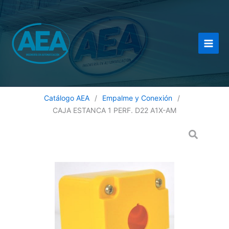
Ir
al
contenido
Catálogo AEA
/
Empalme y Conexión
/
CAJA ESTANCA 1 PERF. D22 A1X-AM