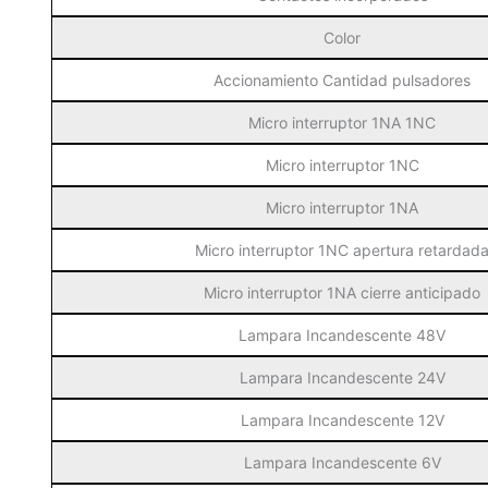
Color
Accionamiento Cantidad pulsadores
Micro interruptor 1NA 1NC
Micro interruptor 1NC
Micro interruptor 1NA
Micro interruptor 1NC apertura retardad
Micro interruptor 1NA cierre anticipado
Lampara Incandescente 48V
Lampara Incandescente 24V
Lampara Incandescente 12V
Lampara Incandescente 6V