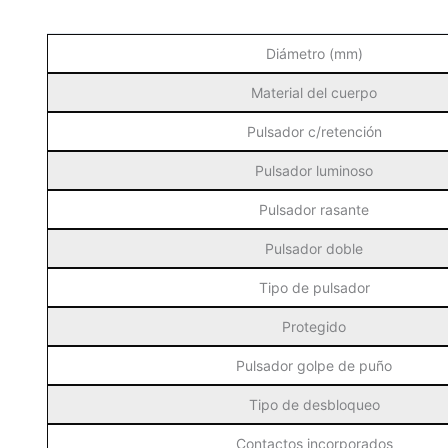
Diámetro (mm)
Material del cuerpo
Pulsador c/retención
Pulsador luminoso
Pulsador rasante
Pulsador doble
Tipo de pulsador
Protegido
Pulsador golpe de puño
Tipo de desbloqueo
Contactos incorporados