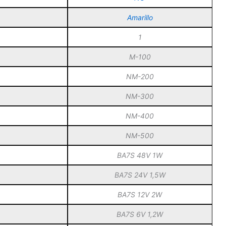
Amarillo
1
M-100
NM-200
NM-300
a
NM-400
NM-500
BA7S 48V 1W
BA7S 24V 1,5W
BA7S 12V 2W
BA7S 6V 1,2W