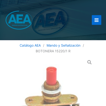
Ir
al
contenido
Catálogo AEA
/
Mando y Señalización
/
BOTONERA 15220/1 R