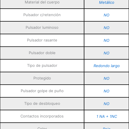
Material del cuerpo
Metálico
Pulsador c/retención
NO
Pulsador luminoso
NO
Pulsador rasante
NO
Pulsador doble
NO
Tipo de pulsador
Redondo largo
Protegido
NO
Pulsador golpe de puño
NO
Tipo de desbloqueo
NO
Contactos incorporados
1 NA + 1NC
Color