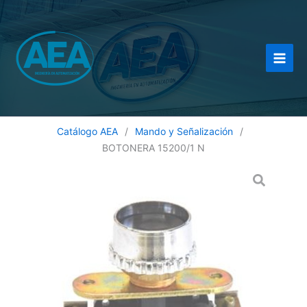
Ir
al
contenido
Catálogo AEA
/
Mando y Señalización
/
BOTONERA 15200/1 N