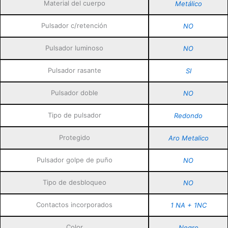
Material del cuerpo
Metálico
Pulsador c/retención
NO
Pulsador luminoso
NO
Pulsador rasante
SI
Pulsador doble
NO
Tipo de pulsador
Redondo
Protegido
Aro Metalico
Pulsador golpe de puño
NO
Tipo de desbloqueo
NO
Contactos incorporados
1 NA + 1NC
Color
Negro