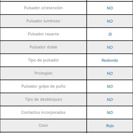
Pulsador c/retención
NO
Pulsador luminoso
NO
Pulsador rasante
SI
Pulsador doble
NO
Tipo de pulsador
Redondo
Protegido
NO
Pulsador golpe de puño
NO
Tipo de desbloqueo
NO
Contactos incorporados
NO
Color
Rojo