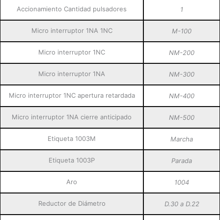
Accionamiento Cantidad pulsadores
1
Micro interruptor 1NA 1NC
M-100
Micro interruptor 1NC
NM-200
Micro interruptor 1NA
NM-300
Micro interruptor 1NC apertura retardada
NM-400
Micro interruptor 1NA cierre anticipado
NM-500
Etiqueta 1003M
Marcha
Etiqueta 1003P
Parada
Aro
1004
Reductor de Diámetro
D.30 a D.22