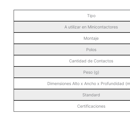
Tipo
A utilizar en Minicontactores
Montaje
Polos
Cantidad de Contactos
Peso (g)
Dimensiones Alto x Ancho x Profundidad (
Standard
Certificaciones