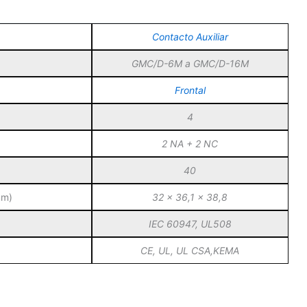
Contacto Auxiliar
GMC/D-6M a GMC/D-16M
Frontal
4
2 NA + 2 NC
40
mm)
32 x 36,1 x 38,8
IEC 60947, UL508
CE, UL, UL CSA,KEMA